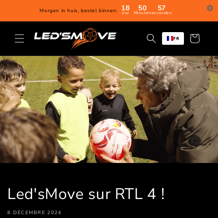
Directement
18
50
56
Morgen in huis, bestel binnen:
Uur
Minuten
seconden
au contenu
Panier
FR
d'achat
Led'sMove sur RTL 4 !
8 DÉCEMBRE 2024