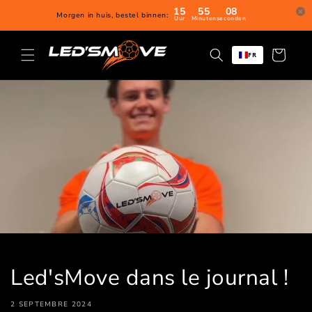
Directement
15
55
07
Morgen in huis, bestel binnen:
Uur
Minuten
seconden
au contenu
Panier
FR
d'achat
Led'sMove dans le journal !
2 SEPTEMBRE 2024