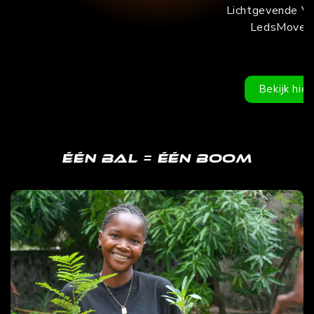
Lichtgevende V
LedsMove 
Bekijk hier
Één bal = Één boom