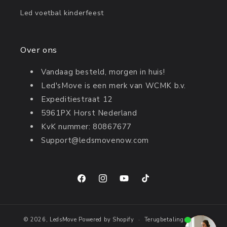
Led voetbal kinderfeest
Over ons
Vandaag besteld, morgen in huis!
Led'sMove is een merk van WCMK b.v.
Expeditiestraat 12
5961PX Horst Nederland
KvK nummer: 80867677
Support@ledsmovenow.com
Facebook
Instagram
YouTube
TikTok
© 2026,
LedsMove
Powered by Shopify
Terugbetalingsbeleid